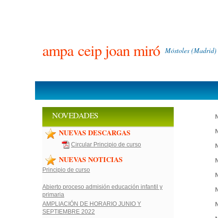
ampa
ceip joan miró
Móstoles (Madrid)
NOVEDADES
N
NUEVAS DESCARGAS
N
Circular Principio de curso
N
NUEVAS NOTICIAS
N
Principio de curso
N
Abierto proceso admisión educación infantil y
N
primaria
AMPLIACIÓN DE HORARIO JUNIO Y
N
SEPTIEMBRE 2022