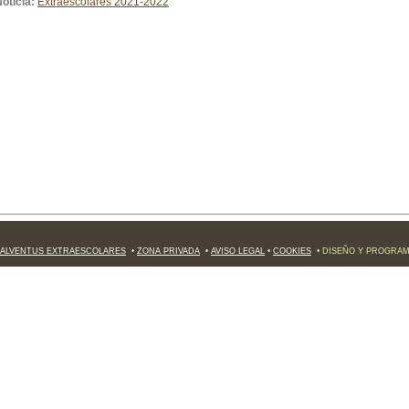
oticia:
Extraescolares 2021-2022
ALVENTUS EXTRAESCOLARES
•
ZONA PRIVADA
•
AVISO LEGAL
•
COOKIES
• DISEÑO Y PROGRA