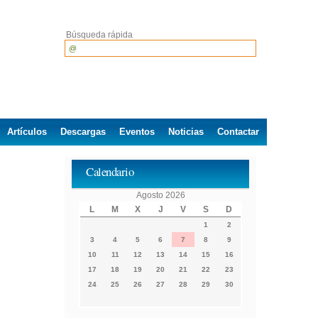
Búsqueda rápida
Artículos
Descargas
Eventos
Noticias
Contactar
Calendario
Agosto 2026
L
M
X
J
V
S
D
1
2
3
4
5
6
7
8
9
10
11
12
13
14
15
16
17
18
19
20
21
22
23
24
25
26
27
28
29
30